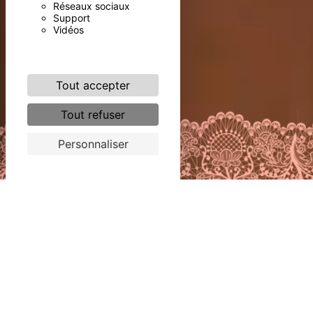
Réseaux sociaux
Support
Vidéos
Tout accepter
Tout refuser
Personnaliser
n large choix de
ingerie pour vous
abiller