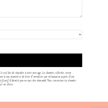
 le seul but de répondre à votre message. Les données collectées seront
tement à tout moment et du droit d’introduire une réclamation auprès d’une
ustificatif d'identité pourra vous être demandé. Nous conservons vos données
ur vos droits.