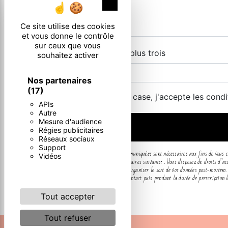
X
Masquer le ban
Ce site utilise des cookies
et vous donne le contrôle
sur ceux que vous
Combien font zero plus trois
souhaitez activer
Nos partenaires
(17)
En cochant cette case, j'accepte les condi
APIs
Autre
Mesure d'audience
Régies publicitaires
Réseaux sociaux
Support
** Les données personnelles communiquées sont nécessaires aux fins de vous con
Vidéos
communiquées aux seuls destinataires suivants: . Vous disposez de droits d’acc
autorité de contrôle, ainsi que d’organiser le sort de vos données post-mortem.
pendant la période de prise de contact puis pendant la durée de prescription lég
Tout accepter
Tout refuser