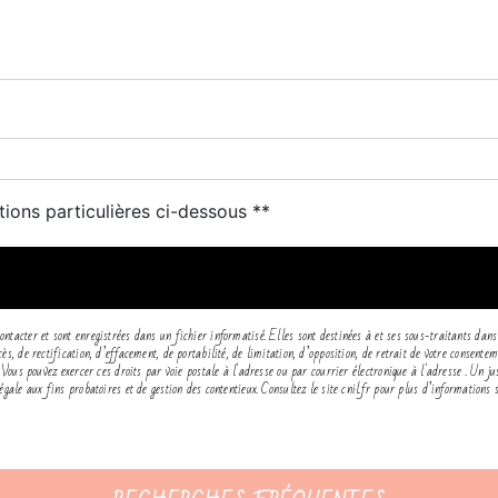
deau des cookies
tions particulières ci-dessous **
ENVOYER
tacter et sont enregistrées dans un fichier informatisé. Elles sont destinées à et ses sous-traitants dans
ès, de rectification, d’effacement, de portabilité, de limitation, d’opposition, de retrait de votre consen
 Vous pouvez exercer ces droits par voie postale à l'adresse ou par courrier électronique à l'adresse . Un j
ale aux fins probatoires et de gestion des contentieux. Consultez le site cnil.fr pour plus d’informations s