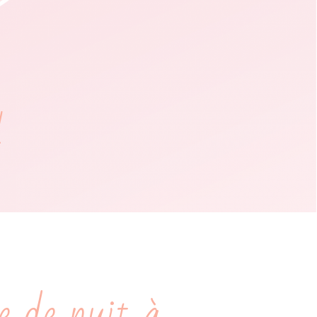
l
ie de nuit à