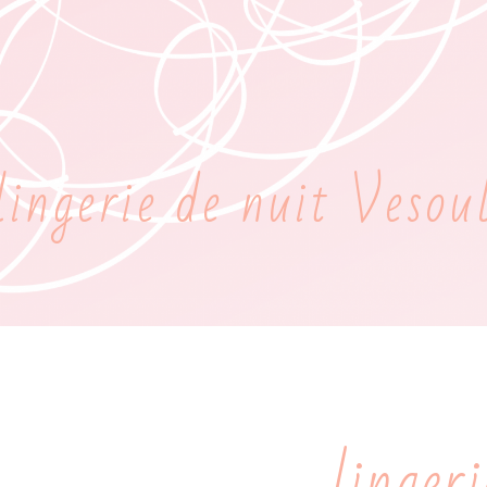
lingerie de nuit Vesou
linger